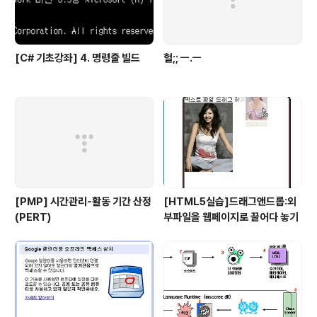
[C# 기초강좌] 4. 명령줄 빌드
헐;; ㅡ.ㅡ
[PMP] 시간관리-활동 기간 산정
[HTML5실습]드래그앤드롭:외
(PERT)
부파일을 웹페이지로 끌어다 놓기