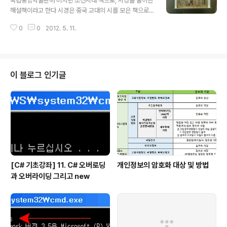
국립중앙박물관에 비치된 조선시대 책으로, 시경을 풀이한
해설책이라고 한다 시경은 중국 고대의 시를 모은 책으로,
오경중의 하나이다. 사서오경은 과거 공부의 핵심 교재였
0
0
2012. 5. 11.
다. 이 책에는 밑줄을 긋고 방점을 찍으며 공부한 흔적이 남
아 있어 옛 선비들의 공부 모습을 짐작할 수 있다. - 국립 중
앙 박물관 옛 조선시대 선비의 공부 흔적인 남아 있는 책을
보니 묘한 느낌이 들었다 그 시절 이 책에 밑 줄을 그으며
공부한 선비의 환경, 생각, 느낌들이 수 백년이 지난 후 박
이 블로그 인기글
물관에 서 있는 나에게 전달되는 듯 하여 말로 형용할 수 없
는 감정을 느끼게 되었다 이렇듯 과거는 어떠한 매개체를
통해 미래로 연결되는 듯 하다 짐승은 죽어 가죽을 남기고
인간은 이름을 남긴다 했는데, 꼭 이름이 아니러다로 어떠
한 흔적이라도 남기는..
[C# 기초강좌] 11. C# 오버로딩
개인정보의 암호화 대상 및 방법
과 오버라이딩 그리고 new