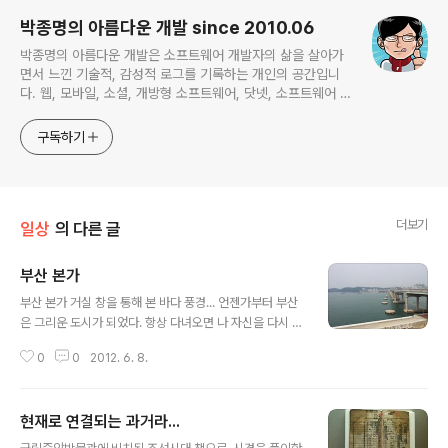
박종명의 아름다운 개발 since 2010.06
박종명의 아름다운 개발은 소프트웨어 개발자의 삶을 살아가
면서 느낀 기술적, 감성적 로그를 기록하는 개인의 공간입니
다. 웹, 모바일, 소셜, 개방형 소프트웨어, 닷넷, 소프트웨어 공
학, 프로젝트 관리 등 주로 하는 일에 관계되거나 관심있는 기
술 분야를 위주로 글을 채워나갈 예정입니다. 간혹 무의미한
구독하기
잡설도 포함한채...
더보기
일상
의 다른 글
부산 본가
글 내용
부산 본가 거실 창을 통해 본 바다 풍경... 언젠가부터 부산
은 그리운 도시가 되었다. 항상 다녀오면 나 자신을 다시 되
돌아 봐야 한다는 생각이 들게 해 준다 다시 일상으로 오면
0
0
2012. 6. 8.
그 마음이 점차 퇴색되는 것을 반복하지만 이제 기록하고
연습하기로 했다 저 넓은 바다와 같이 내 마음도 평안하고
넓어졌으면 하는 바램이다
현재로 연결되는 과거라...
글 내용