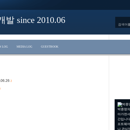
ince 2010.06
N LOG
MEDIA LOG
GUESTBOOK
.06.26
2
5
박종명의
아가면서
간입니다.
프트웨어
나 관심