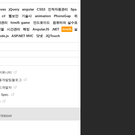
nvas
jQuery
angular
CSS3
인적자원관리
Spa
c#
웹보안
기술사
animation
PhoneGap
위
달관리
html5 game
안드로이드
컴퓨터의 실수표
배열
시간관리
해킹
AngularJS
.NET
html5
실
ode.js
ASP.NET MVC
닷넷
JQTouch
 커뮤니티
폼개발팀블로그
드개발자
Spec.
G
STERDAY