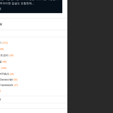
 무의미한 잡설도 포함한채...
명
필
기
(375)
109)
젝트관리
(39)
발
(46)
일
(144)
HTML5
(59)
Javascript
(56)
Framework
(37)
)
T