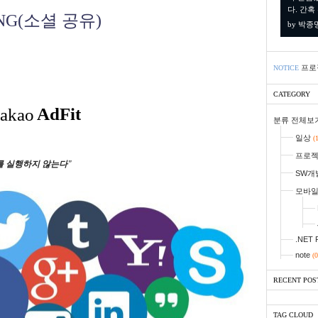
다. 간혹
ING(소셜 공유)
by 박종
프로
NOTICE
CATEGORY
분류 전체보
일상
(
프로
립트를 실행하지 않는다"
SW개
모바
.NET 
note
(0
RECENT POS
TAG CLOUD