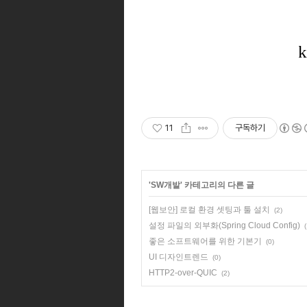
11
구독하기
'
SW개발
' 카테고리의 다른 글
[웹보안] 로컬 환경 셋팅과 툴 설치
(2)
설정 파일의 외부화(Spring Cloud Config)
(
좋은 소프트웨어를 위한 기본기
(0)
UI 디자인트렌드
(0)
HTTP2-over-QUIC
(2)