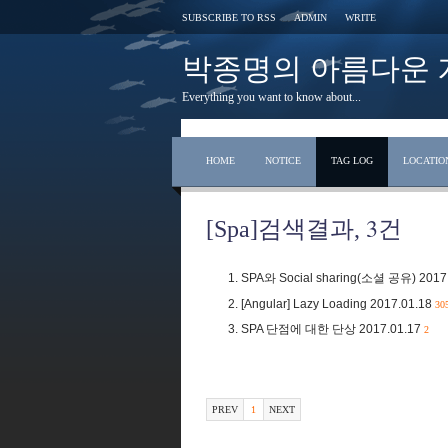
SUBSCRIBE TO RSS
ADMIN
WRITE
박종명의 아름다운 개발 s
Everything you want to know about...
HOME
NOTICE
TAG LOG
LOCATIO
3
[Spa]검색결과,
건
SPA와 Social sharing(소셜 공유)
2017
[Angular] Lazy Loading
2017.01.18
30
SPA 단점에 대한 단상
2017.01.17
2
PREV
1
NEXT