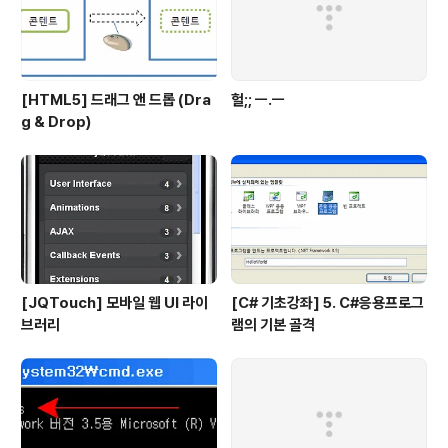
[HTML5] 드래그 앤 드롭 (Dra
헐;; ㅡ.ㅡ
g & Drop)
[JQTouch] 모바일 웹 UI 라이
[C# 기초강좌] 5. C#응용프로그
브러리
램의 기본 골격