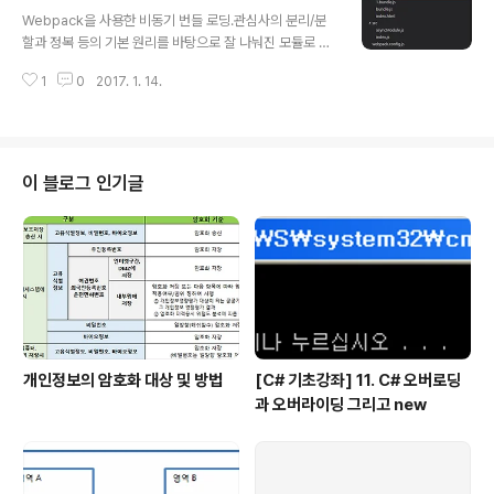
글 내용
가장 적합한 구조는 아니다.SPA를 직역하면 '단일 페이지 어플리케이션'으로,
Webpack을 사용한 비동기 번들 로딩.관심사의 분리/분
기존의 전통적인 새로고침 방식의 웹과는 달리 필요한 ..
할과 정복 등의 기본 원리를 바탕으로 잘 나눠진 모듈로 분
리된 자바스크립트 파일을 만들고.. 배포할때는 웹팩으로
1
0
2017. 1. 14.
단 하나의 번들 파일로 배포해서 사용하는 좋은 시나리오
에서...어떤 경우에는 이런 방식이 부담되기도 하는데, 예를
들어 (필요는 하지만) 굳이 미리 다운로드 받지 않아도 되
는 즉 필요할 때만 다운로드 받게 하고 싶은 경우가 있다.이
때 사용할 수 있는 것이 비동기 번들 로딩내부적으로 번들
이 블로그 인기글
파일이 나눠지고 해당 스크립트를 사용하게 되면 그때 관
련된 번들파일이 다운로드 되게해서 초기 로딩 속도를 향
상시키고 사용자의 행동에 따라 추가 스크립트를 제공해
주는 Lazy Loading 기법이라 할 수 있다.* 비동기 번들
로딩 구현1) 먼저 필요한 것..
개인정보의 암호화 대상 및 방법
[C# 기초강좌] 11. C# 오버로딩
과 오버라이딩 그리고 new