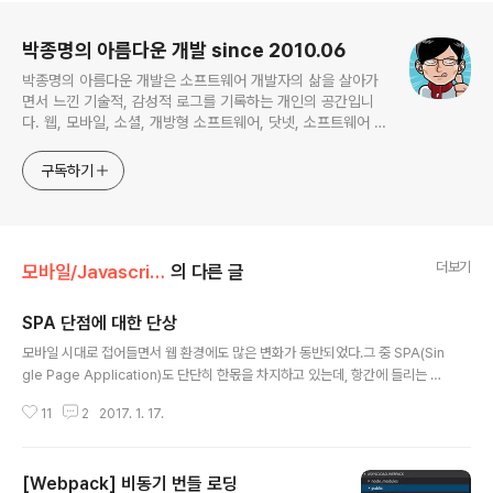
로그 정보
박종명의 아름다운 개발 since 2010.06
박종명의 아름다운 개발은 소프트웨어 개발자의 삶을 살아가
면서 느낀 기술적, 감성적 로그를 기록하는 개인의 공간입니
다. 웹, 모바일, 소셜, 개방형 소프트웨어, 닷넷, 소프트웨어 공
학, 프로젝트 관리 등 주로 하는 일에 관계되거나 관심있는 기
술 분야를 위주로 글을 채워나갈 예정입니다. 간혹 무의미한
구독하기
잡설도 포함한채...
더보기
모바일/Javascript
의 다른 글
SPA 단점에 대한 단상
글 내용
모바일 시대로 접어들면서 웹 환경에도 많은 변화가 동반되었다.그 중 SPA(Sin
gle Page Application)도 단단히 한몫을 차지하고 있는데, 항간에 들리는 S
PA의 단점들을 나열해 보면 크게 세 가지로 압축되는 듯 하다.1. 초기 구동 속도
11
2
2017. 1. 17.
2. 검색엔진 최적화(SEO)3. 보안4. IE 8 이하 지원 (추가)사실 이것들은 SPA
의 단점이라기 보다는, SPA 구조이기에 당연히 생길수 밖에 없는 상황으로 이
해되어야 한다. 모든 소프트웨어 아키텍처 전략에는 트레이드 오프(Trade-of
[Webpack] 비동기 번들 로딩
f)가 존재한다. 흔히 '은탄환'은 없다는 말처럼, SPA가 모든 웹 애플리케이션에