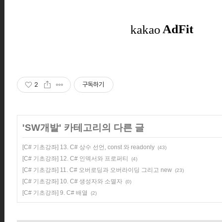
2
구독하기
'
SW개발
' 카테고리의 다른 글
[C# 기초강좌] 13. C# 상수 선언, const 와 readonly
(43)
[C# 기초강좌] 12. C# 인덱서와 프로퍼티
(4)
[C# 기초강좌] 11. C# 오버로딩과 오버라이딩 그리고 new
(23)
[C# 기초강좌] 10. C# 생성자와 소멸자
(0)
[C# 기초강좌] 9. C# 배열
(2)