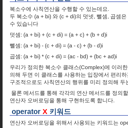
복소수에 사칙연산을 수행할 수 있는데요
.
두 복소수
(a + bi)
와
(c + di)
의 덧넷
,
뺄셈
,
곱셈은
수 있습니다
덧셈
: (a + bi) + (c + di) = (a + c) + (b + d)i
뺄셈
: (a + bi) - (c + di) = (a - c) + (b - d)i
곱셈
: (a + bi) * (c + di) = (ac - bd) + (bc + ad)i
우리가 정의한 복소수 클래스
(Complex)
에 이러한
의해 두면 이 클래스를 사용하는 입장에서 편리
구조적으로도 사칙연산의 행위를 미리 정의해 두는
물론 메서드를 통해 각각의 연산 메서드를 정의할
연산자 오버로딩을 통해 구현하도록 합니다.
operator
X
키워드
연산자 오버로딩을 위해서 사용되는 키워드는
ope