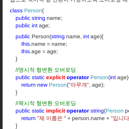
class
Person
{
public
string
name;
public
int
age;
public
Person(
string
name,
int
age){
this
.name = name;
this
.age = age;
}
//
명시적 형변환 오버로딩
public
static
explicit
operator
Person
(
int
age)
return
new
Person
(
"
아무개
"
, age);
}
//
묵시적 형변환 오버로딩
public
static
implicit
operator
string
(
Person
p
return
"
제 이름은
"
+ person.name +
"
입니
}