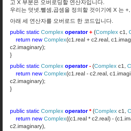
고
X
부분은 오버로딩할 연산자입니다.
우리는 덧넷
,
뺄셈
,
곱셈을 정의할 것이기에
X
는
+, 
아래 세 연산자를 오버로드 한 코드입니다.
public
static
Complex
operator
+
(
Complex
c1,
return
new
Complex
(c1.real + c2.real, c1.ima
c2.imaginary);
}
public
static
Complex
operator
-
(
Complex
c1,
C
return
new
Complex
(c1.real - c2.real, c1.imag
c2.imaginary);
}
public
static
Complex
operator
*
(
Complex
c1,
C
return
new
Complex
((c1.real * c2.real) - (c1.i
c2.imaginary),