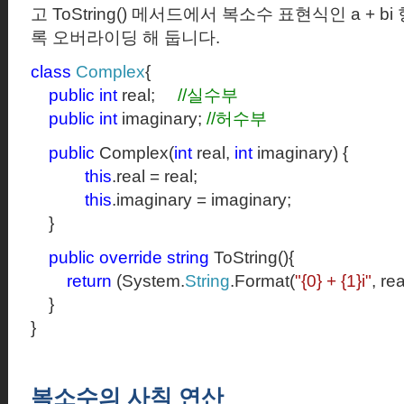
고
ToString()
메서드에서 복소수 표현식인
a + bi
록
오버라이딩 해 둡니다.
class
Complex
{
public
int
real;
//
실수부
public
int
imaginary;
//
허수부
public
Complex(
int
real,
int
imaginary) {
this
.real = real;
this
.imaginary = imaginary;
}
public
override
string
ToString(){
return
(System.
String
.Format(
"{0} + {1}i"
, re
}
}
복소수의 사칙 연산