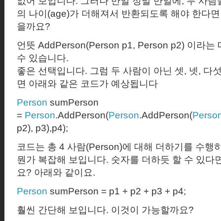
없어 보입니다
.
그러나 만일 정말 만일에
,
두 사람
의 나이
(age)
가 더해져서 반환되도록 해야 한다
을까요
?
언뜻
AddPerson(Person p1, Person p2)
이라는 
수 있습니다.
좋은 선택입니다
.
그럼 두 사람이 아닌 셋
,
넷
,
다섯
면 아래와 같은 코드가 예상됩니다
Person
sumPerson
=
Person
.AddPerson(
Person
.AddPerson(
Perso
p2), p3),p4);
코드는 총
4
사람
(Person)
에 대해 더하기를 수행
뭔가 복잡해 보입니다
.
숫자를 더하듯 할 수 있다
요
?
아래와 같이요
.
Person
sumPerson = p1 + p2 + p3 + p4;
훨씬 간단해 보입니다
.
이것이 가능할까요
?