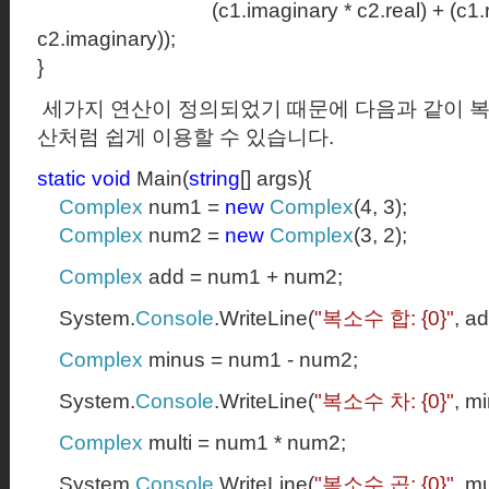
(c1.imaginary * c2.real) + (c1.
c2.imaginary));
}
세가지 연산이 정의되었기 때문에 다음과 같이 복
산처럼 쉽게 이용할 수 있습니다.
static
void
Main(
string
[] args){
Complex
num1 =
new
Complex
(4, 3);
Complex
num2 =
new
Complex
(3, 2);
Complex
add = num1 + num2;
System.
Console
.WriteLine(
"
복소수 합
: {0}"
, ad
Complex
minus = num1 - num2;
System.
Console
.WriteLine(
"
복소수 차
: {0}"
, m
Complex
multi = num1 * num2;
System.
Console
.WriteLine(
"
복소수 곱
: {0}"
, mu