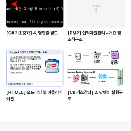
[C# 기초강좌] 4. 명령줄 빌드
[PMP] 인적자원관리 - 개요 및
조직구조
[HTML5] 오프라인 웹 어플리케
[C# 기초강좌] 2. 닷넷의 실행구
이션
조
의안내