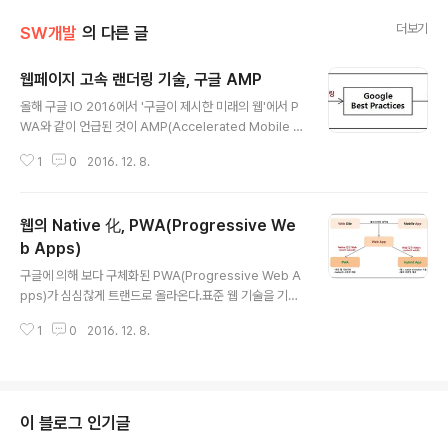
더보기
SW개발
의 다른 글
웹페이지 고속 랜더링 기술, 구글 AMP
글 내용
올해 구글 IO 2016에서 '구글이 제시한 미래의 웹'에서 P
WA와 같이 언급된 것이 AMP(Accelerated Mobile P
ages)이다.AMP는 웹 페이지의 고속 처리를 위한 구글의
1
0
2016. 12. 8.
Best Practice가 집약된 기술이다.구글 AMP가 집중하
는 것은 오직 성능이다.성능을 위해 외부 JS 삽입도 불허하
고 인라인 CSS의 크기도 제한한다. 굳이 AMP 페이지에
웹의 Native 化, PWA(Progressive We
이런 것들이 구현되어야 한다면 iframe으로 분리하라고
권고한다.AMP ComponentsAMP 페이지에서는 HTM
b Apps)
글 내용
L 태그에 대응되는 몇 가지 커스텀 Component를 제공
구글에 의해 보다 구체화된 PWA(Progressive Web A
하며 이를 반드시 사용해야 성능이 개선된다.AMP Cach
pps)가 심심찮게 트랜드로 올라온다.표준 웹 기술을 기반
eAMP 페이지는 구글 봇에 의해 자동으로 구글 CDN에
으로 모바일 환경에 최적화하려는 시도는 PWA 이전에도
캐싱되어 Middle mile 경유를 최소화하여 응..
1
0
2016. 12. 8.
많은 시도가 있었다. PWA는 결국 이런 시도들이 하나의
개념과 기술셋으로 수렴된 결과로 이해할 수 있다.다음 그
림은 PWA의 개념을 한장의 도식으로 표현해본 것이다.H
ybrid App과는 서로 추구하는 사상과 컨셉이 달라서 굳
이 비교할 필요가 없겠으나, 이 둘의 비교를 통해 PWA를
이 블로그 인기글
좀더 선명하게 이해할 수 있다. 결국 웹 기술을 기반으로 N