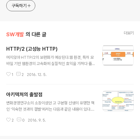
술 분야를 위주로 글을 채워나갈 예정입니다. 간혹 무의미한
구독하기
잡설도 포함한채...
더보기
SW개발
의 다른 글
HTTP/2 (고성능 HTTP)
글 내용
머지않아 HTTP/2의 보편화가 예상된다.웹 환경, 특히 모
바일 기반 웹환경의 고속화에 실질적인 효익을 가져다 줄
HTTP/2는 이제 엔터프라이즈 웹 아키텍처 수립에 주요
1
2
2016. 12. 5.
한 tactic이 될 것이다. HTTP/2에 대한 깔끔한 정리는 아
래의 포스팅에서 확인 가능하다.=> http://www.popit.k
r/%EB%82%98%EB%A7%8C-%EB%AA%A8%E
아키텍처의 출발점
B%A5%B4%EA%B3%A0-%EC%9E%88%EB%8
글 내용
D%98-http2/ HTTP/2를 적용하기 위해서는 브라우저
변화경영연구소의 소장이셨던 고 구본형 선생의 유명한 책
와 웹서버의 지원상황을 미리 체크해야 하며, 만일 웹 서버
인 '익숙한 것과의 결별'에서는 다음과 같은 내용이 있다.
가 지원하지 않을 경우 웹서버에 HTTP/2 지원모듈을 설
비전을 제대로 이해하기 위해서는 건축물을 연상하는 것이
치할 수도 있다. 고무적인 것은, 대부분의 최신 모바일 디바
2
0
2016. 9. 5.
가장 완벽한 동질성을 부여한다. 비전은 '미래의 설계도'라
이스의 브라우저는 이미 지원하고 있다는 것이다.브라우저
고 말하는 사람들이 많다. 그러나 나는 그 생각에 강하게 반
지원 ..
대한다. 그것을 설계도라고 해석하는 데서부터 많은 오류