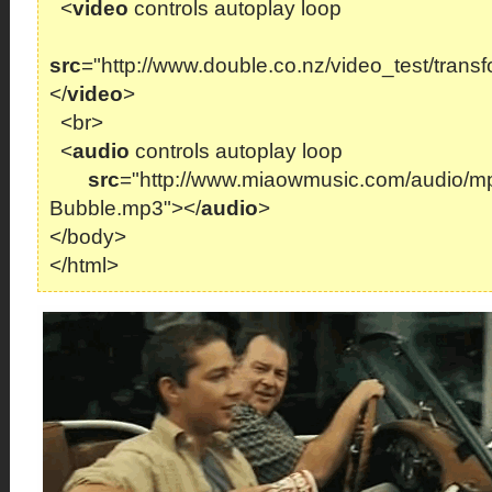
<
video
controls autoplay loop
src
="http://www.double.co.nz/video_test/tran
</
video
>
<br>
<
audio
controls autoplay loop
src
="http://www.miaowmusic.com/audio/m
Bubble.mp3"></
audio
>
</body>
</html>