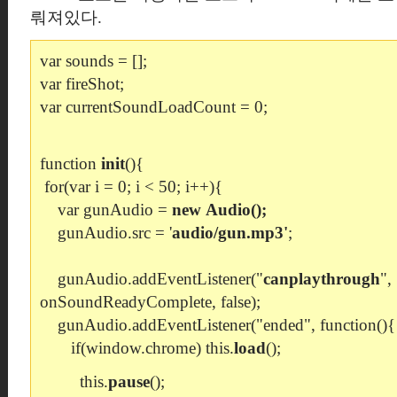
뤄져있다.
var sounds = [];
var fireShot;
var currentSoundLoadCount = 0;
function
init
(){
for(var i = 0; i < 50; i++){
var gunAudio =
new
Audio
();
gunAudio.src = '
audio/gun.mp3'
;
gunAudio.addEventListener("
canplaythrough
",
onSoundReadyComplete, false);
gunAudio.addEventListener("ended", function(){
if(window.chrome)
this.
load
();
this.
pause
();