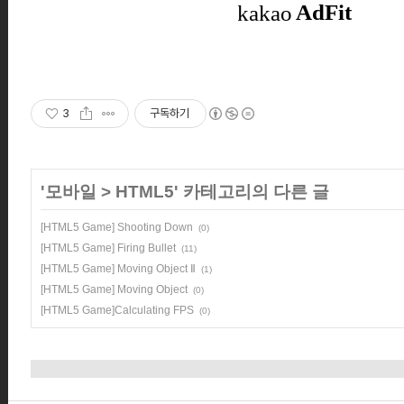
3
구독하기
'
모바일
>
HTML5
' 카테고리의 다른 글
[HTML5 Game] Shooting Down
(0)
[HTML5 Game] Firing Bullet
(11)
[HTML5 Game] Moving Object Ⅱ
(1)
[HTML5 Game] Moving Object
(0)
[HTML5 Game]Calculating FPS
(0)