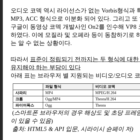
오디오 코덱 역시 라이선스가 없는
Vorbis
형식과 
MP3, ACC
형식으로 이분화 되어 있다
.
그리고 또
구글이 동영상 코덱 개발사인
On2
를 인수해
VP8
하였다
.
이에 모질라 및 오페라 등이 동참하기로 
는 알 수 없는 상황이다
.
따라서
표준이 정립되기 전까지는 두 형식에 대한
유지해야 하는 부담이 있다
아래 표는 브라우저 별 지원되는 비디오
/
오디오 
파일 형식
비디오 코덱
사파리
MP4
MPEG/H.264
크롬
Ogg/MP4
Theora/H.264
파이어폭스
Ogg
Theora
(
스마트폰 브라우저의 경우 해상도 및 초당 프레임
이 있을 수 있음
)
출처: HTML5 & API 입문, 시라이시 슌페이 저)