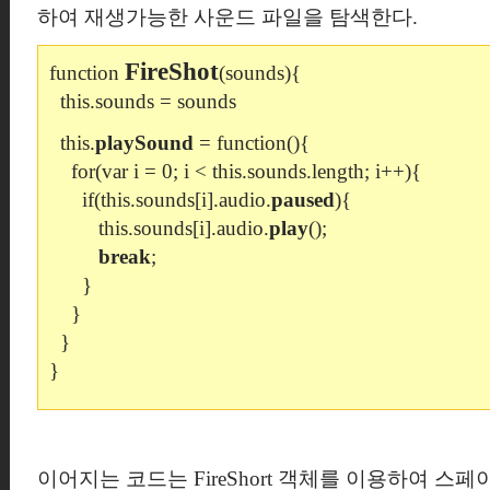
하여 재생가능한 사운드 파일을 탐색한다.
FireShot
function
(sounds){
this.sounds = sounds
this.
playSound
= function(){
for(var i = 0; i < this.sounds.length; i++){
if(this.sounds[i].audio.
paused
){
this.sounds[i].audio.
play
();
break
;
}
}
}
}
이어지는 코드는 FireShort 객체를 이용하여 스