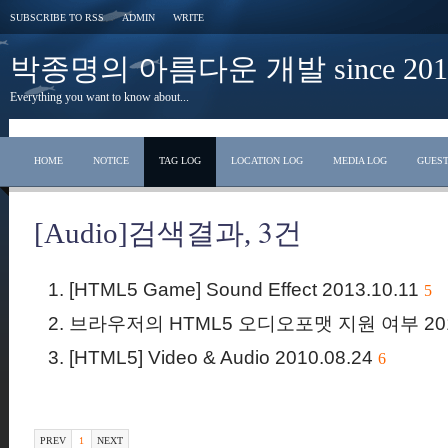
SUBSCRIBE TO RSS
ADMIN
WRITE
박종명의 아름다운 개발 since 2010
Everything you want to know about...
HOME
NOTICE
TAG LOG
LOCATION LOG
MEDIA LOG
GUES
3
[Audio]검색결과,
건
[HTML5 Game] Sound Effect
2013.10.11
5
브라우저의 HTML5 오디오포맷 지원 여부
20
[HTML5] Video & Audio
2010.08.24
6
PREV
1
NEXT