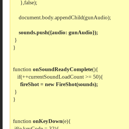
},false);
document.body.appendChild(gunAudio);
sounds.push({audio: gunAudio});
}
}
function
onSoundReadyComplete
(){
if(++currentSoundLoadCount >= 50){
fireShot = new FireShot(sounds);
}
}
function
onKeyDown
(e){
if(e.keyCode = 32){