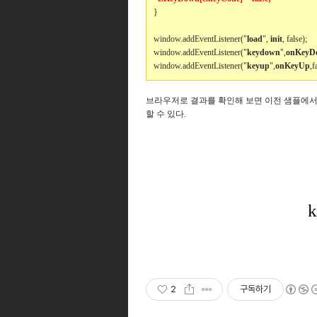
}
window.addEventListener("
load
",
init
, false);
window.addEventListener("
keydown
",
onKeyD
window.addEventListener("
keyup
",
onKeyUp
,f
브라우저로 결과를 확인해 보면 이전 샘플에서
할 수 있다.
2
구독하기