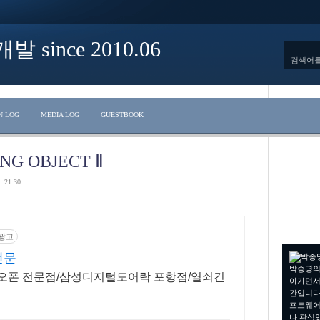
ince 2010.06
N LOG
MEDIA LOG
GUESTBOOK
NG OBJECT Ⅱ
. 21:30
광고
전문
박종명의
오폰 전문점/삼성디지털도어락 포항점/열쇠긴
아가면서
간입니다.
프트웨어
나 관심