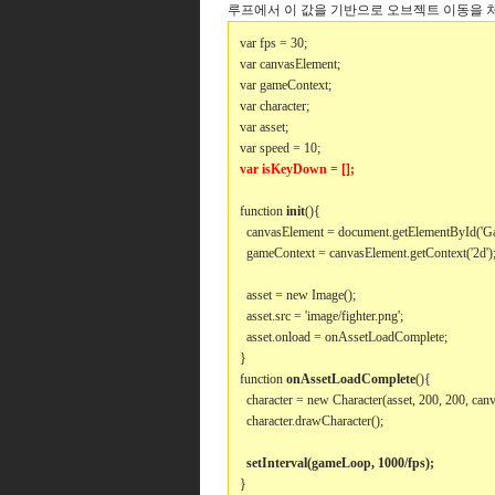
루프에서 이 값을 기반으로 오브젝트 이동을 처리
var fps = 30;
var canvasElement;
var gameContext;
var character;
var asset;
var speed = 10;
var isKeyDown = [];
function
init
(){
canvasElement = document.getElementById('G
gameContext = canvasElement.getContext('2d')
asset = new Image();
asset.src = 'image/fighter.png';
asset.onload = onAssetLoadComplete;
}
function
onAssetLoadComplete
(){
character = new Character(asset, 200, 200, can
character.drawCharacter();
setInterval(gameLoop, 1000/fps);
}