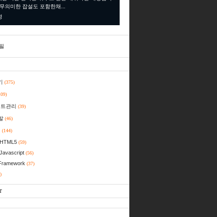
 무의미한 잡설도 포함한채...
명
필
기
(375)
109)
젝트관리
(39)
발
(46)
일
(144)
HTML5
(59)
Javascript
(56)
Framework
(37)
)
T