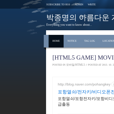
SUBSCRIBE TO RSS
ADMIN
WRITE
박종명의 아름다운 개발 s
Everything you want to know about...
HOME
NOTICE
TAG LOG
LOCATIO
[HTML5 GAME] MOVI
모바일/HTML5
POSTED IN
// POSTED AT
2013. 10. 2
http://blog.naver.com/pohangkey
포항열쇠/전자키/비디오폰
포항열쇠/포항전자키/포항비디
급출동