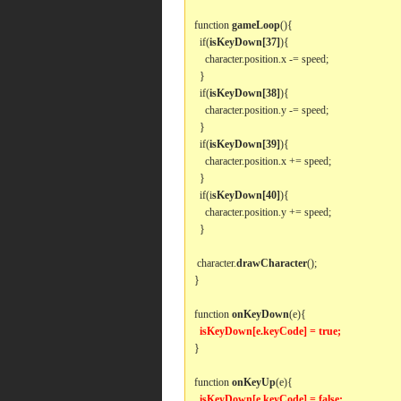
function
gameLoop
(){
if(
isKeyDown[37]
){
character.position.x -= speed;
}
if(
isKeyDown[38]
){
character.position.y -= speed;
}
if(
isKeyDown[39]
){
character.position.x += speed;
}
if(i
sKeyDown[40]
){
character.position.y += speed;
}
character.
drawCharacter
();
}
function
onKeyDown
(e){
isKeyDown[e.keyCode] = true;
}
function
onKeyUp
(e){
isKeyDown[e.keyCode] = false;