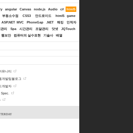
ry
angular
Canvas
node.js
Audio
c#
html5
부동소수점
CSS3
안드로이드
html5 game
ASP.NET MVC
PhoneGap
.NET
해킹
인적자
험관리
Spa
시간관리
조달관리
닷넷
JQTouch
웹보안
컴퓨터의 실수표현
기술사
배열
 커뮤니티
폼개발팀블로그
드개발자
Spec.
G
STERDAY