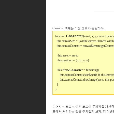
Character 객체는
이전 코드와 동일하다.
Character
function
(asset, x, y, canvasEleme
this.canvasSize = {width: canvasElement.width,
this.canvasContext = canvasElement.getContext(
this.asset = asset;
this.position = {x: x, y: y}
this.
drawCharacter
= function(){
this.canvasContext.clearRect(0, 0, this.canva
this.canvasContext.drawImage(asset, this.posi
}
}
이어지는 코드는 이전 코드이 문제점을 개선한 
프에서 처리하는 것을 주의깊게 보자. 키 이벤트