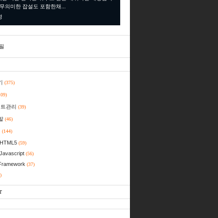
 무의미한 잡설도 포함한채...
명
필
기
(375)
109)
젝트관리
(39)
발
(46)
일
(144)
HTML5
(59)
Javascript
(56)
Framework
(37)
)
T