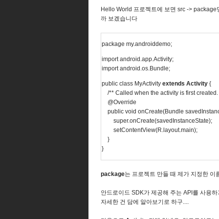
Hello World 프로젝트에 보면 src -> package
까 보겠습니다
package my.androiddemo;
import android.app.Activity;
import android.os.Bundle;
public class MyActivity
extends Activity
{
/** Called when the activity is first created. 
@Override
public void onCreate(Bundle savedInstanc
super.onCreate(savedInstanceState);
setContentView(R.layout.main);
}
}
package
는 프로젝트 만들 때 제가 지정한 이름
안드로이드 SDK가 제공해 주는 API를 사용하
자세한 건 담에 알아보기로 하구....