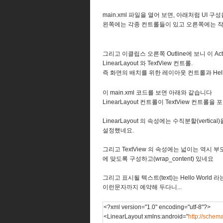
main.xml 파일을 열어 보면, 아래처럼 UI 구
왼쪽에는 각종 컨트롤들이 있고 오른쪽에는 
그리고 이클립스 오른쪽 Outline에 보니 이 A
LinearLayout 와 TextView 컨트롤.
즉 화면의 배치를 위한 레이아웃 컨트롤과 Hello 
이 main.xml 코드를 보면 아래와 같습니다
LinearLayout 컨트롤이 TextView 컨트롤을
LinearLayout 의 속성에는 수직분할(vertica
설정했네요.
그리고 TextView 의 속성에는 넓이는 역시 부모
에 맞도록 구성하고(wrap_content) 있네요
그리고 표시될 텍스트(text)는 Hello World 라
이런문자까지 예약해 두다니...
<?xml version="1.0" encoding="utf-8"?>
<LinearLayout xmlns:android="
http://schem