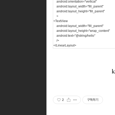
android:orientation="vertical"
android:layout_width="fill_parent"
android:layout_height="fill_parent"
>
<TextView
android:layout_width="fill_parent"
android:layout_height="wrap_content"
android:text="@string/hello"
/>
</LinearLayout>
2
구독하기