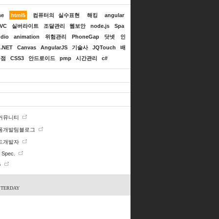
me
html5
컴퓨터의 실수표현
해킹
angular
MVC
실버라이트
조달관리
웹보안
node.js
Spa
dio
animation
위험관리
PhoneGap
닷넷
인
.NET
Canvas
AngularJS
기술사
JQTouch
배
수점
CSS3
안드로이드
pmp
시간관리
c#
 커뮤니티
폼개발팀블로그
드개발자
Spec.
G
STERDAY