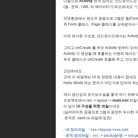
다음으로
Activity
란게 있네요. 안드로이드는 기본
(음.. 문득.. UML 의 액티비티가 떠오르네요 ㅋ
닷넷환경에서 윈도우 응용프로그램은 폼(Form)
즉 Form 클래스 , Page 클래스를 상속받아
이와 유사한 구조로, 안드로이드에서는 Activ
그리고 onCreate 를 부모 Activity 로부터
Activity 가 생성될 때 호출되는 이벤트 메서
부모 클래스의 onCreate 호출해 주고, 안드로
간단하네요
근데 이 파일에는 UI 와 관련된 내용이 없네요
Hello World 라는 문자가 어딘가에 있어야 하
역시 생산성과 유지보수설을 좋게 하기 위해 
프로젝트에서 res -> layout ->
main.xml
파일
이 넘이
UI 구성을 위한 파일
이네요
(실버라이트 응용프로그램과 굉장히 유사한 구조
로직은 .xaml.cs 파일에 있죠)
- UI 정의파일 : res->layout->xxx.xml
- 로직 정의파일 : src -> package명 -> xxx.j