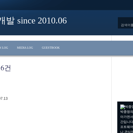
ince 2010.06
N LOG
MEDIA LOG
GUESTBOOK
6
,
건
07.13
박종명의
아가면서
간입니다.
프트웨어
나 관심