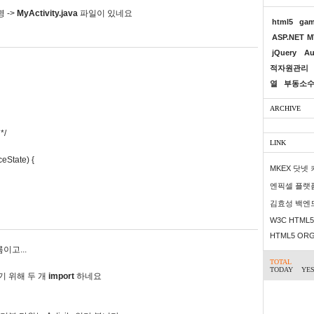
명 ->
MyActivity.java
파일이 있네요
html5 ga
ASP.NET 
jQuery
Au
적자원관리
열
부동소
ARCHIVE
*/
LINK
eState) {
MKEX 닷넷
엔픽셀 플랫
김효성 백엔
W3C HTML5 
HTML5 OR
이고...
TOTAL
TODAY
YE
기 위해 두 개
import
하네요