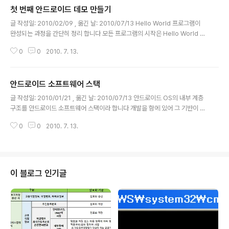
첫 번째 안드로이드 데모 만들기
글 내용
글 작성일: 2010/02/09 , 옮긴 날: 2010/07/13 Hello World 프로그램이
완성되는 과정을 간단히 정리 합니다 모든 프로그램의 시작은 Hello World 이
죠 ㅎㅎ 이클립스 실행합니다 상단 메뉴에서 File->New->Project 를 순서
0
0
2010. 7. 13.
대로 실행하면 아래 그림처럼 New Project 를 위한 창이 뜹니다. Android P
roject 선택하고 Next 합니다 그러면 아래 그림처럼 안드로이드 프로젝트를
설정하는 창이 뜹니다 아래와 같이 입력 했는데요, 기존에 이클립스를 통해 자
안드로이드 소프트웨어 스택
바개발 경험이 있는 경우 아래 내용들이 익숙할 것입니다. Application Nam
글 내용
e 은 안드로이드에 표현될 이 응용프로그램 이름이 됩니다 그리고 중요한 것은
글 작성일: 2010/01/21 , 옮긴 날: 2010/07/13 안드로이드 OS의 내부 계층
Build Target인데요. 이 프로그램..
구조를 안드로이드 소프트웨어 스택이라 합니다 개발을 함에 있어 그 기반이 되
는 플랫폼의 내부 아키텍처를 잘 알고 있어야 하겠죠 닷넷과 자바등 모든 개발
0
0
2010. 7. 13.
플랫폼들은 그들만의 내부 아키텍처를 가지고 있습니다 이에 대한 이해가 개발
을 첫 걸음이라 하겠네요 아래는 구글 doc에서 그대로 가져온 내용입니다 원
문: http://docs.google.com/Doc?docid=0AfEORS6TAXtKZGQ5Zn
N6MjhfMjNmOWo3cjZoYw&hl=ko&pli=1 ------------------------
----------------------------------------------------------------
이 블로그 인기글
-..