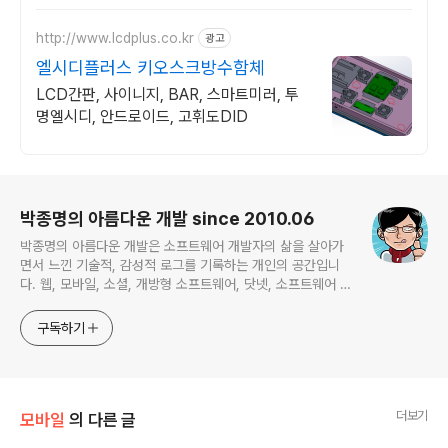
http://www.lcdplus.co.kr
광고
엘시디플러스 키오스크방수함체
LCD간판, 사이니지, BAR, 스마트미러, 투
명엘시디, 안드로이드, 고휘도DID
로그 정보
박종명의 아름다운 개발 since 2010.06
박종명의 아름다운 개발은 소프트웨어 개발자의 삶을 살아가
면서 느낀 기술적, 감성적 로그를 기록하는 개인의 공간입니
다. 웹, 모바일, 소셜, 개방형 소프트웨어, 닷넷, 소프트웨어 공
학, 프로젝트 관리 등 주로 하는 일에 관계되거나 관심있는 기
술 분야를 위주로 글을 채워나갈 예정입니다. 간혹 무의미한
구독하기
잡설도 포함한채...
더보기
모바일
의 다른 글