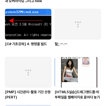
과 오버라이딩 그리고 new
[C# 기초강좌] 4. 명령줄 빌드
헐;; ㅡ.ㅡ
[PMP] 시간관리-활동 기간 산정
[HTML5실습]드래그앤드롭:외
(PERT)
부파일을 웹페이지로 끌어다 놓기