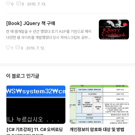
0
0
2010. 7. 13.
용한 UI 라이브러리라고 한다 JQTouch 는 JQuery 기반의 UI 라이브러리.
음.. 모든 기술을 프로젝트에 다 적용 할 필요는 없지만, 최적의 선택, 적용을 위
해서는 모든 기술의 장/단점을 면밀히 파악해야 하기에, 이 역시 연구 대상일 수
[Book] JQuery 책 구매
밖에 없다 아.. 웹이여.. 표준과 모바일 대세에 힘 입어 춘추전국시대와 같은 라
글 내용
이브러리의 탄생이구나!!
한 때 웹개발을 수 년간 했었다 초기 ASP를 기반으로 해서
다양한 웹 사이트를 개발했었다 당시 자바스크립트 공부도
꽤 했으며 다양하게 응용도 했었다 그러나 윈도우 응용프
1
0
2010. 7. 12.
로그램을 수 년간 개발하면서 웹 개발을 조금 멀리 했었다
그리고 이후 웹 개발 프로젝트를 수 년간 관리했었다 이 때
는 실무 개발보다는 프로젝트 관리자 입장에서 웹을 바라
보았으며 코드보다는 성능, 가용성, 연동, 안정성 등을 위주
의 관리적 경험이 대부분이었다 그리고 지금... 모바일 웹
이 블로그 인기글
부문을 맡게 되면서 다시 웹을 실무수준으로 개발하게 되
었다 현재의 웹은 과거 경험했던 웹 보다 더욱 체계화 되었
으며 표준에 대한 요구가 많이 늘었음을 느낀다 지금은 웹
개발을 한다는 의미보다 웹을 한다는 의미로 받아 들이고
있다 웹은 소프트웨어 환경에서 빼..
[C# 기초강좌] 11. C# 오버로딩
개인정보의 암호화 대상 및 방법