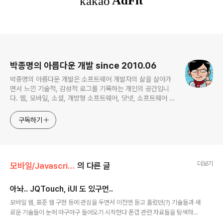
로그 정보
박종명의 아름다운 개발 since 2010.06
박종명의 아름다운 개발은 소프트웨어 개발자의 삶을 살아가
면서 느낀 기술적, 감성적 로그를 기록하는 개인의 공간입니
다. 웹, 모바일, 소셜, 개방형 소프트웨어, 닷넷, 소프트웨어 공
학, 프로젝트 관리 등 주로 하는 일에 관계되거나 관심있는 기
술 분야를 위주로 글을 채워나갈 예정입니다. 간혹 무의미한
구독하기
잡설도 포함한채...
더보기
모바일/Javascript
의 다른 글
아놔.. JQTouch, iUI 도 있구먼..
글 내용
모바일 웹, 표준 웹 구현 등에 관심을 두면서 이전엔 듣고 흘렸던(?) 기술들과 새
로운 기술들이 눈에 마구마구 들어오기 시작한다 폰갭 관련 자료들을 탐색하다
JQTouch, iUI 같은 라이브러리도 알게 되었다 모바일 웹 구현 시 참조하면 유