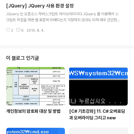
용성으로 제작할 수 있는 라이브러리이다 http://www.jqt
[JQuery] JQuery 사용 환경 설정
ouch.com/preview/demos/main/ 에서 몇 가지 데모
글 내용
를 확인할 수 있다 아래 그림은 http://www.testiphone.
JQuery 는 오픈소스 자바스크립트 라이브러리이다 JQuery 를 이용해서 스
com/ 에서 아이폰 에뮬레이터로 실행해 본 모습니다 데스
크립트 작업을 하면 웹 표준에 위배되는지 걱정하지 않아도 되며 매우 간단한
크탑 웹과는 그 표현면에서 많은 차이가 있으며, 모바일 기
문법구조로 많은 처리를 할 수 있는 장점이 있다 또한 스크립트의 안정성도 뛰
기에 적합한 레이아웃과 느낌 등 사용성을 최적화 할 수 있
2
0
2010. 8. 4.
어나 결과적으로 스크립트 작업의 생산성을 극대화 할 수 있게 된다 JQuery
다는 장점이 있다
를 페이지에서 사용하려고 하면 JQuery의 기반 라이브러리를 페이지에 정의
해야 한다 일반적으로는 JQuery 라이브러리를 직접 다운로드 해서 페이지에
삽입하면 된다 1) JQuery 라이브러리 파일을 직접 페이지에 삽입하기 http://
docs.jquery.com/Downloading_jQuery 에서 최신 버전 다운로드 받는
이 블로그 인기글
다 (현재 최신 버전은 1.4.2 이다) 그리고 페이지의 head 영역에 해..
개인정보의 암호화 대상 및 방법
[C# 기초강좌] 11. C# 오버로딩
과 오버라이딩 그리고 new