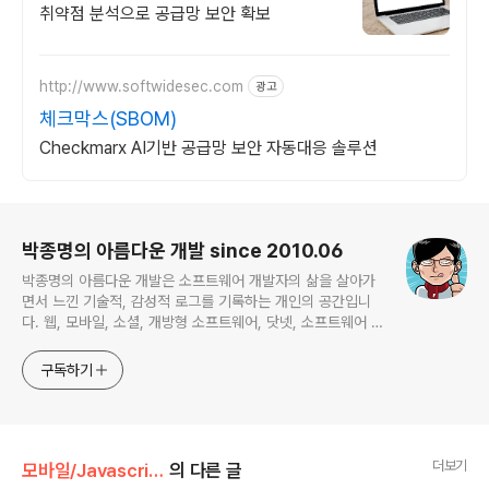
취약점 분석으로 공급망 보안 확보
http://www.softwidesec.com
광고
체크막스(SBOM)
Checkmarx AI기반 공급망 보안 자동대응 솔루션
로그 정보
박종명의 아름다운 개발 since 2010.06
박종명의 아름다운 개발은 소프트웨어 개발자의 삶을 살아가
면서 느낀 기술적, 감성적 로그를 기록하는 개인의 공간입니
다. 웹, 모바일, 소셜, 개방형 소프트웨어, 닷넷, 소프트웨어 공
학, 프로젝트 관리 등 주로 하는 일에 관계되거나 관심있는 기
술 분야를 위주로 글을 채워나갈 예정입니다. 간혹 무의미한
구독하기
잡설도 포함한채...
더보기
모바일/Javascript
의 다른 글