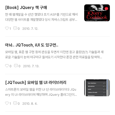
[Book] JQuery 책 구매
글 내용
한 때 웹개발을 수 년간 했었다 초기 ASP를 기반으로 해서
다양한 웹 사이트를 개발했었다 당시 자바스크립트 공부도
꽤 했으며 다양하게 응용도 했었다 그러나 윈도우 응용프
1
0
2010. 7. 12.
로그램을 수 년간 개발하면서 웹 개발을 조금 멀리 했었다
그리고 이후 웹 개발 프로젝트를 수 년간 관리했었다 이 때
는 실무 개발보다는 프로젝트 관리자 입장에서 웹을 바라
아놔.. JQTouch, iUI 도 있구먼..
보았으며 코드보다는 성능, 가용성, 연동, 안정성 등을 위주
글 내용
의 관리적 경험이 대부분이었다 그리고 지금... 모바일 웹
모바일 웹, 표준 웹 구현 등에 관심을 두면서 이전엔 듣고 흘렸던(?) 기술들과 새
부문을 맡게 되면서 다시 웹을 실무수준으로 개발하게 되
로운 기술들이 눈에 마구마구 들어오기 시작한다 폰갭 관련 자료들을 탐색하다
었다 현재의 웹은 과거 경험했던 웹 보다 더욱 체계화 되었
JQTouch, iUI 같은 라이브러리도 알게 되었다 모바일 웹 구현 시 참조하면 유
으며 표준에 대한 요구가 많이 늘었음을 느낀다 지금은 웹
0
0
2010. 7. 13.
용한 UI 라이브러리라고 한다 JQTouch 는 JQuery 기반의 UI 라이브러리.
개발을 한다는 의미보다 웹을 한다는 의미로 받아 들이고
음.. 모든 기술을 프로젝트에 다 적용 할 필요는 없지만, 최적의 선택, 적용을 위
있다 웹은 소프트웨어 환경에서 빼..
해서는 모든 기술의 장/단점을 면밀히 파악해야 하기에, 이 역시 연구 대상일 수
[JQTouch] 모바일 웹 UI 라이브러리
밖에 없다 아.. 웹이여.. 표준과 모바일 대세에 힘 입어 춘추전국시대와 같은 라
글 내용
이브러리의 탄생이구나!!
스마트폰의 모바일 웹을 위한 UI 단 라이브러리이다 JQu
ery 의 UI 라이브러리에 해당하며 JQuery 플러그인이라
고 한다 http://www.jqtouch.com/ 현재 1.0 베타 2 버
1
0
2010. 8. 4.
전이 배포되고 있다 사파리와 같은 웹킷(WebKit) 기반의
브라우저에서 UI 개발을 마치 전용 앱(App)의 느낌과 사