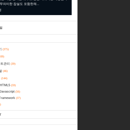
 무의미한 잡설도 포함한채...
명
필
기
(375)
109)
젝트관리
(39)
발
(46)
일
(144)
HTML5
(59)
Javascript
(56)
Framework
(37)
)
T