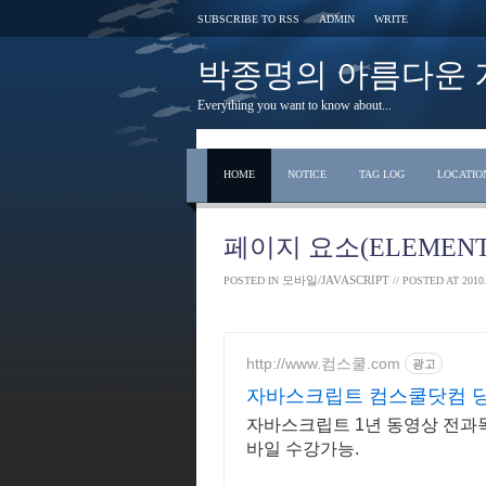
SUBSCRIBE TO RSS
ADMIN
WRITE
박종명의 아름다운 개발 s
Everything you want to know about...
HOME
NOTICE
TAG LOG
LOCATIO
페이지 요소(ELEMENT
모바일/JAVASCRIPT
POSTED IN
// POSTED AT
2010.
http://www.컴스쿨.com
광고
자바스크립트 컴스쿨닷컴 당
콘!
자바스크립트 1년 동영상 전과목 8
바일 수강가능.