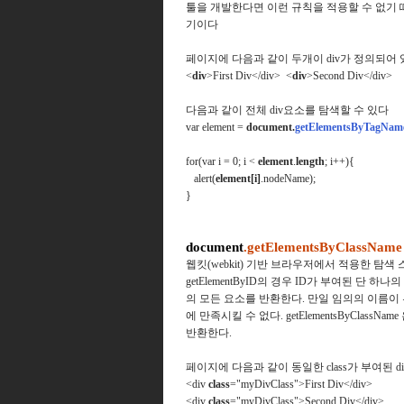
툴을 개발한다면 이런 규칙을 적용할 수 없기
기이다
페이지에 다음과 같이 두개이 div가 정의되어 
<
div
>First Div</div> <
div
>Second Div</div>
다음과 같이 전체 div요소를 탐색할 수 있다
var element =
document.
getElementsByTagNam
for(var i = 0; i <
element
.
length
; i++){
alert(
element[i]
.nodeName);
}
document
.getElementsByClassName
웹킷(webkit) 기반 브라우저에서 적용한 탐색
getElementByID의 경우 ID가 부여된 단 하나
의 모든 요소를 반환한다. 만일 임의의 이름이
에 만족시킬 수 없다.
getElementsByClas
반환한다.
페이지에 다음과 같이 동일한 class가 부여된 d
<div
class
="myDivClass">First Div</div>
<div
class
="myDivClass">Second Div</div>