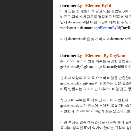
document
.getElementById
아마 모든 웹 개발자가 알고 있는 문법일 것이
비표준 탐색 스크립트를 평정하고 W3C 에서 표준으로
앞서 document.all을 다음과 같이 대체할
var element =
document.
getElementById
("myDi
이제 document.all 은 잊어 버리고 document.
document
.getElementsByTagName
getElementById 와 쌍을 이루는 유명한 문법일
getElementsByTagName는 getElemen
1) 하나 이상의 요소 즉 요소의 배열을 반환한
getElementsByTagName 이 반환하는 것은 요
비록 반환되는 요소가 단 1개라도 배열 접근 형식(ex
2) 요소에 부여된 ID가 아닌 태그에 기반한다
getElementById 가 요소에 부여된 ID를 기반
기반한다. 즉 div, table, img 와 같은 요
이런 특징은 일종의 유연성을 제공해 준다.
ge
즉 미리 정의된 ID가 있어야 한다는 규칙이 성립