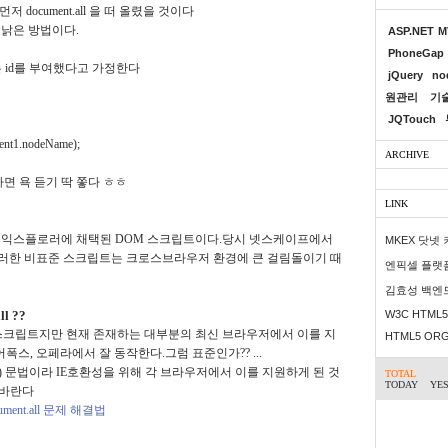
 document.all 을 떠 올렸을 것이다
 낡은 방법이다.
ASP.NET 
PhoneGap
 라는 id를 부여했다고 가정한다
jQuery
no
원관리
기
JQTouch
ment1.nodeName);
ARCHIVE
면 욕 듣기 딱 쫗다 ㅎㅎ
LINK
인터넷 익스플로러에 채택된 DOM 스크립트이다.
당시 넷스케이프에서
MKEX 닷넷
러한 비표준 스크립트는 크로스브라우저 환경에 큰 걸림돌이기 때
엔픽셀 플랫
김효성 백엔
l ??
W3C HTML5 
표준 탐색 스크립트지만 현재 존재하는 대부분의 최신 브라우저에서 이를 지
HTML5 OR
이어폭스, 오페라에서 잘 동작한다.
그럼 표준인가?? ...
) 문법이라 IE호환성을 위해 각 브라우저에서 이를 지원하게 된 것
TOTAL
TODAY
YE
 바란다
ument.all 문제 해결법