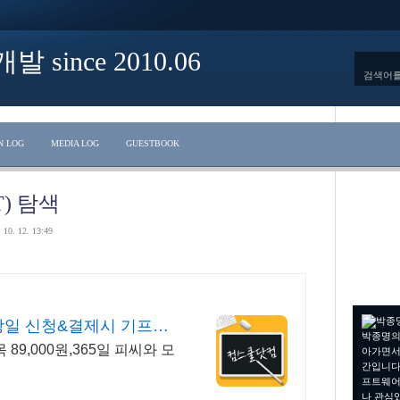
ince 2010.06
N LOG
MEDIA LOG
GUESTBOOK
) 탐색
 10. 12. 13:49
일 신청&결제시 기프티
박종명의
9,000원,365일 피씨와 모
아가면서
간입니다.
프트웨어
나 관심