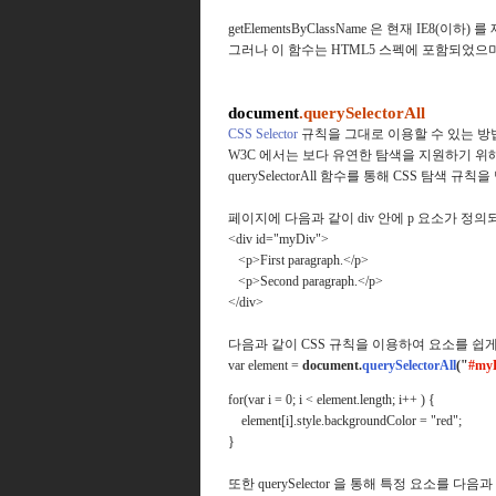
getElementsByClassName 은 현재 IE
그러나 이 함수는 HTML5 스펙에 포함되었으며
document
.querySelectorAll
CSS Selector
규칙을 그대로 이용할 수 있는 방
W3C 에서는 보다 유연한 탐색을 지원하기 위
querySelectorAll 함수를 통해 CSS 탐색 규칙
페이지에 다음과 같이 div 안에 p 요소가 정의
<div id="myDiv">
<p>First paragraph.</p>
<p>Second paragraph.</p>
</div>
다음과 같이 CSS 규칙을 이용하여 요소를 쉽게
var element =
document.
querySelectorAll
("
#myD
for(var i = 0; i < element.length; i++ ) {
element[i].style.backgroundColor = "red";
}
또한 querySelector 을 통해 특정 요소를 다