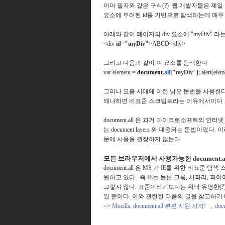
아마 필자와 같은 구식(?) 웹 개발자들은 제일 먼저
요소에 부여된 id를 기반으로 탐색하는데 매우
아래와 같이 페이지의
div 요소에 "myDiv"
<div
id="myDiv"
>ABCD</div>
그리고 다음과 같이 이 요소를 탐색한다
var element =
document
.all
["myDiv"]
;
alert(ele
그러나 요즘 시대에 이런 낡은 문법을 사용한다
왜냐하면 비표준 스크립트라는 이유에서이다
document.all 은 과거 마이크로소프트의 
는 document.layers 와 대응되는 문법이었다.
이
문에 사용을 권장하지 않는다
모든 브라우저에서 사용가능한 document.al
document.all 은 MS 가 IE를 위한 비
원하고 있다. 즉 IE는 물론 크롬, 사파리, 파
그렇지 않다. 표준이라기보다는 워낙 유명한(?
일 뿐이다. 이와 관련한 다음의 글을 참고하기
=>
Mozilla, document.all 부분 지원 시작!
,
doc