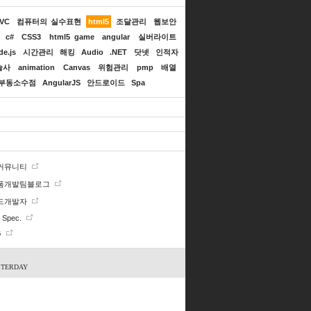
MVC
컴퓨터의 실수표현
html5
조달관리
웹보안
c#
CSS3
html5 game
angular
실버라이트
de.js
시간관리
해킹
Audio
.NET
닷넷
인적자
술사
animation
Canvas
위험관리
pmp
배열
부동소수점
AngularJS
안드로이드
Spa
 커뮤니티
폼개발팀블로그
드개발자
Spec.
G
STERDAY