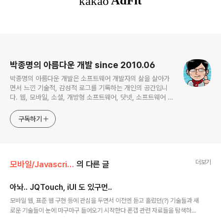
로그 정보
박종명의 아름다운 개발 since 2010.06
박종명의 아름다운 개발은 소프트웨어 개발자의 삶을 살아가
면서 느낀 기술적, 감성적 로그를 기록하는 개인의 공간입니
다. 웹, 모바일, 소셜, 개방형 소프트웨어, 닷넷, 소프트웨어 공
학, 프로젝트 관리 등 주로 하는 일에 관계되거나 관심있는 기
술 분야를 위주로 글을 채워나갈 예정입니다. 간혹 무의미한
구독하기
잡설도 포함한채...
더보기
모바일/Javascript
의 다른 글
아놔.. JQTouch, iUI 도 있구먼..
글 내용
모바일 웹, 표준 웹 구현 등에 관심을 두면서 이전엔 듣고 흘렸던(?) 기술들과 새
로운 기술들이 눈에 마구마구 들어오기 시작한다 폰갭 관련 자료들을 탐색하다
JQTouch, iUI 같은 라이브러리도 알게 되었다 모바일 웹 구현 시 참조하면 유