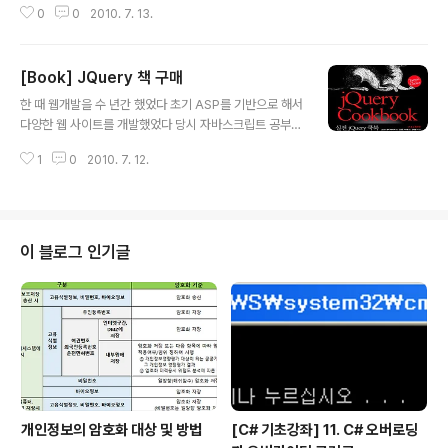
0
0
2010. 7. 13.
용한 UI 라이브러리라고 한다 JQTouch 는 JQuery 기반의 UI 라이브러리.
음.. 모든 기술을 프로젝트에 다 적용 할 필요는 없지만, 최적의 선택, 적용을 위
해서는 모든 기술의 장/단점을 면밀히 파악해야 하기에, 이 역시 연구 대상일 수
[Book] JQuery 책 구매
밖에 없다 아.. 웹이여.. 표준과 모바일 대세에 힘 입어 춘추전국시대와 같은 라
글 내용
이브러리의 탄생이구나!!
한 때 웹개발을 수 년간 했었다 초기 ASP를 기반으로 해서
다양한 웹 사이트를 개발했었다 당시 자바스크립트 공부도
꽤 했으며 다양하게 응용도 했었다 그러나 윈도우 응용프
1
0
2010. 7. 12.
로그램을 수 년간 개발하면서 웹 개발을 조금 멀리 했었다
그리고 이후 웹 개발 프로젝트를 수 년간 관리했었다 이 때
는 실무 개발보다는 프로젝트 관리자 입장에서 웹을 바라
보았으며 코드보다는 성능, 가용성, 연동, 안정성 등을 위주
의 관리적 경험이 대부분이었다 그리고 지금... 모바일 웹
이 블로그 인기글
부문을 맡게 되면서 다시 웹을 실무수준으로 개발하게 되
었다 현재의 웹은 과거 경험했던 웹 보다 더욱 체계화 되었
으며 표준에 대한 요구가 많이 늘었음을 느낀다 지금은 웹
개발을 한다는 의미보다 웹을 한다는 의미로 받아 들이고
있다 웹은 소프트웨어 환경에서 빼..
개인정보의 암호화 대상 및 방법
[C# 기초강좌] 11. C# 오버로딩