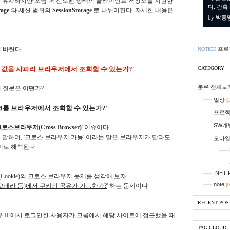
 유사하지만 조금 더 진보된 형태의 클라이언트 저장소를 지원한
다. 간혹
rage
와 세션 범위의
SessionStorage
로 나뉘어진다. 자세한 내용은
by 박종
보기 바란다
프로
NOTICE
ge의 값을 사파리 브라우저에서 조회할 수 있는가?
'
CATEGORY
분류 전체보
이 질문은 어떤가?
일상
(
를 크롬 브라우저에서 조회할 수 있는가?
'
프로
SW개
로스브라우저(Cross Browser)
' 이슈이다
말하며, '크로스 브라우저 가능' 이라는 말은 브라우저가 달라도
모바
미로 해석된다
.NET 
 쿠키(Cookie)의 크로스 브라우저 문제를 생각해 보자.
note
(0
오페라 등)에서 쿠키의 공유가 가능한가?
' 하는 문제이다
RECENT POS
우 IE에서 로그인한 사용자가 크롬에서 해당 사이트에 접근했을 때
TAG CLOUD