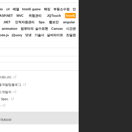
io
c#
배열
html5 game
해킹
부동소수점
안
ASP.NET MVC
위험관리
JQTouch
html5
.NET
인적자원관리
Spa
웹보안
angular
animation
컴퓨터의 실수표현
Canvas
시간관
ode.js
jQuery
닷넷
기술사
실버라이트
조달관
 커뮤니티
폼개발팀블로그
드개발자
Spec.
G
STERDAY