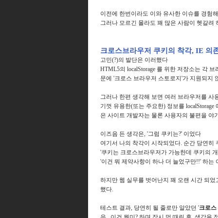
이전에 한번이라도 이와 유사한 이슈를 경험해 
그러나 모르긴 몰라도 꽤 많은 사람이 헷갈려 하
크로스브라우저 쿠키의 착각, IE 의
고민(?)의 발단은 이러했다
HTML5의 localStorage 를 위한 저장소
문에 '크로스 브라우저 스토로지'가 지원되지 
그러나 한편 생각해 보면 여러 브라우저를 사용
기껏 유용한(또는 주요한) 정보를 localStor
은 사이트 개발자는 물론 사용자의 불편을 야
이즈음 든 생각은, '그럼 쿠키는?' 이었다
여기서 나의 착각이 시작되었다. 순간 당연히
'쿠키는 크로스브라우저가 가능한데 쿠키의 개선 버전
'이건 뭐 제약사항이 하나 더 늘었구만!!' 하는 
하지만 웹 실무를 벗어난지 꽤 오랜 시간 되었
했다.
테스트 결과, 당연히 될 줄로만 알았던 '
크로스
음.. 이건 뭥미? 하며 잠시 멍 때린 후, 생각