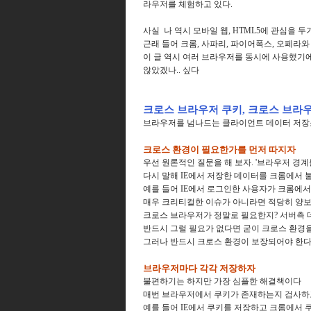
라우저를 체험하고 있다.
사실 나 역시 모바일 웹, HTML5에 관심을 두
근래 들어 크롬, 사파리, 파이어폭스, 오페라
이 글 역시 여러 브라우저를 동시에 사용했기
않았겠나.. 싶다
크로스 브라우저 쿠키, 크로스 브라
브라우저를 넘나드는 클라이언트 데이터 저장
크로스 환경이 필요한가를 먼저 따지자
우선 원론적인 질문을 해 보자. '브라우저 경계
다시 말해 IE에서 저장한 데이터를 크롬에서 
예를 들어 IE에서 로그인한 사용자가 크롬에서
매우 크리티컬한 이슈가 아니라면 적당히 양보(
크로스 브라우저가 정말로 필요한지? 서버측 데
반드시 그럴 필요가 없다면 굳이 크로스 환경
그러나 반드시 크로스 환경이 보장되어야 한다
브라우저마다 각각 저장하자
불편하기는 하지만 가장 심플한 해결책이다
매번 브라우저에서 쿠키가 존재하는지 검사하
예를 들어 IE에서 쿠키를 저장하고 크롬에서