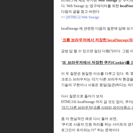
HTML5 에 새로 추가된
Web Storage
는 쿠키와
다. Web Storage 는 영구데이터를 위한
localSto
다음의 글을 참고 바란다
=>
[HTML5] Web Storage
localStorage 에 관련한 다음의 질문에 답해 
'
크롬 브라우저에서 저장한 localStora
금방 답 할 수 있으면 일단 다행(?)이다. 그럼 
'
IE 브라우저에서 저장한 쿠키(Cookie)
이 두 질문은 동일한 이슈를 다루고 있다. 즉 '
크
크로스 브라우저는 각기 다른 브라우저 환경을 
기술의 구현이나 사용은 동일(일관)하다는 의
다시 질문으로 돌아가 보자
HTML5의 localStorage 까지 갈 것도 없이,
'각기 다른 브라우저(크롬,사파리,파이어폭스,
좀 더 현실적인 예로 다시 풀어 보면,
'쿠키로 사용자 인증 처리를 하는 사이트의 경
로그인이 유지되는가?' 하는 문제이다