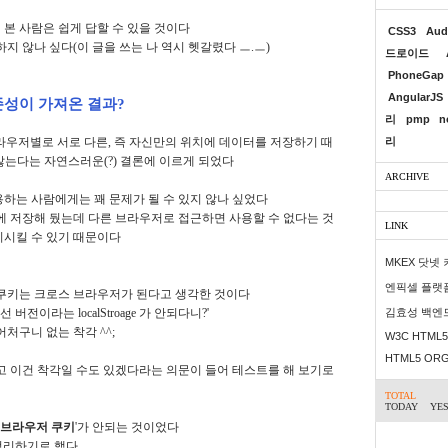
본 사람은 쉽게 답할 수 있을 것이다
CSS3
Aud
지 않나 싶다(이 글을 쓰는 나 역시 헷갈렸다 ㅡ.ㅡ)
드로이드
PhoneGap
AngularJS
존성이 가져온 결과?
리
pmp
n
는 각 브라우저별로 서로 다른, 즉 자신만의 위치에 데이터를 저장하기 때
리
않는다는 자연스러운(?) 결론에 이르게 되었다
ARCHIVE
하는 사람에게는 꽤 문제가 될 수 있지 않나 싶었다
age 에 저장해 뒀는데 다른 브라우저로 접근하면 사용할 수 없다는 것
LINK
기시킬 수 있기 때문이다
MKEX 닷넷
엔픽셀 플랫
 쿠키는 크로스 브라우저가 된다고 생각한 것이다
이라는 localStroage 가 안되다니?'
김효성 백엔
어처구니 없는 착각 ^^;
W3C HTML5 
HTML5 OR
고 이건 착각일 수도 있겠다라는 의문이 들어 테스트를 해 보기로
TOTAL
TODAY
YE
 브라우저 쿠키
'가 안되는 것이었다
을 정리하기로 했다