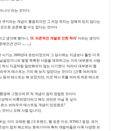
아니다' 라는 것이다
써 쿠키라는 개념이 통용되지만 그 저장 위치는 정해져 있지 않다는
한 곳으로 표준화 할 수도 없다는 것이다
고 생각해 봤더니, '
IE 의존적인 개발로 인한 착각
' 이라는 생각이
문제인건 안다 ㅡ.ㅡ)
시기는 2000년대 초반이었으며 그 당시에는 지금보다 훨씬 더 IE
도 낯설었거니와 몇몇 독특한 사람을 제외하고는 거의 대부분의 사람
념 역시 지금처럼 일반화되지 않는 시기였다. 따라서 대부분의 웹
라우저 테스트는 거의 해 보지 않았다는 것이다. (간혹 여러개의
 등의 테스트는 해 보았지만, 이것 역시 IE를 여러개 띄운 테스트
트 환경에 그쳤으며 IE 적 개념이 점차 정립된 것이다
 의존성에서 비롯되었다라고 해도 과언은 아닐 듯 싶다
 크로스 브라우저 테스트및 개념이 있었겠죠?
는 것이니 오해 사절 입니다)
 이미 오래된 웹 2.0 트랜드, 웹 표준 이슈, HTML5 등장, 과거
의존성이 점차 해소되는 분위기이며 특히 개발자들은 더욱 다양한 브