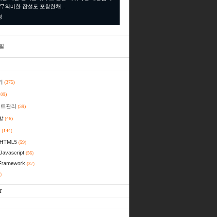
 무의미한 잡설도 포함한채...
명
필
기
(375)
109)
젝트관리
(39)
발
(46)
일
(144)
HTML5
(59)
Javascript
(56)
Framework
(37)
)
T