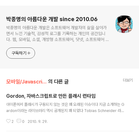
로그 정보
박종명의 아름다운 개발 since 2010.06
박종명의 아름다운 개발은 소프트웨어 개발자의 삶을 살아가
면서 느낀 기술적, 감성적 로그를 기록하는 개인의 공간입니
다. 웹, 모바일, 소셜, 개방형 소프트웨어, 닷넷, 소프트웨어 공
학, 프로젝트 관리 등 주로 하는 일에 관계되거나 관심있는 기
술 분야를 위주로 글을 채워나갈 예정입니다. 간혹 무의미한
구독하기
잡설도 포함한채...
더보기
모바일/Javascript
의 다른 글
Gordon, 자바스크립트로 만든 플래시 런타임
글 내용
아이폰에서 플래시가 구동되지 않는 것은 꽤 오래된 이슈이다 지금 소개하는 G
ardon이라는 라이브러리 역시 공개된지 꽤 되었다 Tobias Schneider 라는
외국의 한 개발자가 만든 이 라이브러리는 플래시런타임 없이 순수 자바스크립
2
0
2010. 9. 29.
트(& SVG) 만으로 플래시를 구동시켜 주는 오픈소스 라이브러리이다 플래시
런타임에 비해 기능이나 실행 속도면에서 부족한 면이 있지만, 아이폰과 같이
플래시를 지원하지 않는 환경에서 플래시를 구동시키기 위한 훌륭한 대안이 될