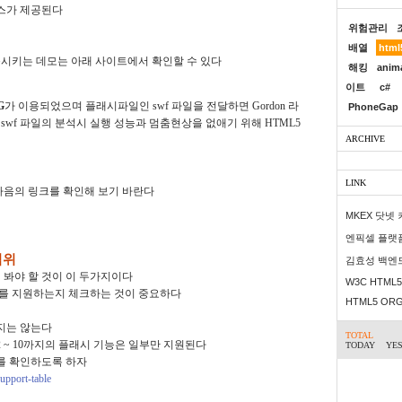
소스가 제공된다
위험관리
배열
html
시키는 데모는 아래 사이트에서 확인할 수 있다
해킹
anim
이트
c#
G
가 이용되었으며
플래시파일인 swf 파일을 전달하면 Gordon 라
PhoneGap
 swf 파일의 분석시 실행 성능과 멈춤현상을 없애기 위해 HTML5
ARCHIVE
LINK
 다음의 링크를 확인해 보기 바란다
MKEX 닷넷
엔픽셀 플랫
범위
김효성 백엔
해 봐야 할 것이 이 두가지이다
W3C HTML5 
를 지원하는지 체크하는 것이 중요하다
HTML5 OR
하지는 않는다
TOTAL
전 2 ~ 10까지의 플래시 기능은 일부만 지원된다
TODAY
YE
그를 확인하도록 하자
support-table