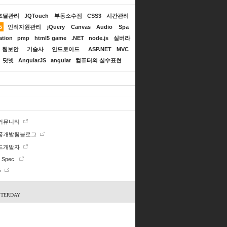
조달관리
JQTouch
부동소수점
CSS3
시간관리
5
인적자원관리
jQuery
Canvas
Audio
Spa
ation
pmp
html5 game
.NET
node.js
실버라
웹보안
기술사
안드로이드
ASP.NET MVC
닷넷
AngularJS
angular
컴퓨터의 실수표현
 커뮤니티
폼개발팀블로그
드개발자
Spec.
G
STERDAY