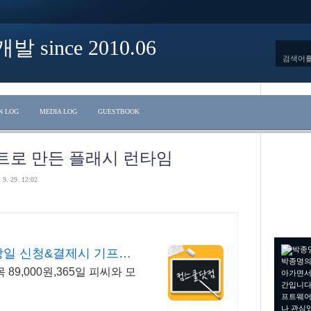
ince 2010.06
N LOG
MEDIA LOG
GUESTBOOK
립트로 만든 플래시 런타임
 9. 29. 12:02
일 신청&결제시 기프티
박종명의
9,000원,365일 피씨와 모
아가면서
간입니다.
프트웨어
나 관심