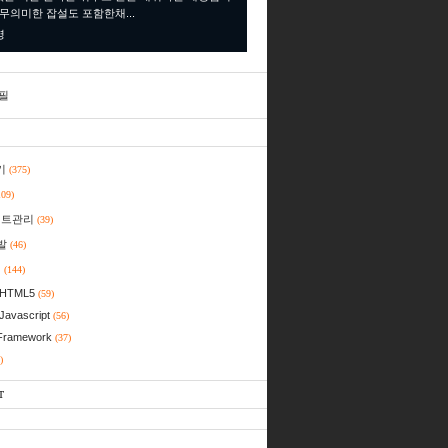
 무의미한 잡설도 포함한채...
명
필
기
(375)
109)
젝트관리
(39)
발
(46)
일
(144)
HTML5
(59)
Javascript
(56)
Framework
(37)
)
T