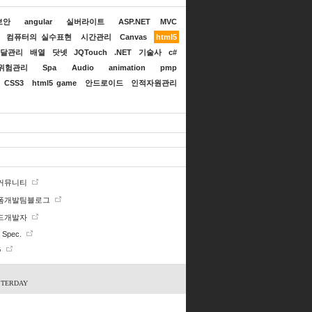
보안
angular
실버라이트
ASP.NET MVC
컴퓨터의 실수표현
시간관리
Canvas
html5
달관리
배열
닷넷
JQTouch
.NET
기술사
c#
위험관리
Spa
Audio
animation
pmp
CSS3
html5 game
안드로이드
인적자원관리
 커뮤니티
폼개발팀블로그
드개발자
Spec.
G
STERDAY