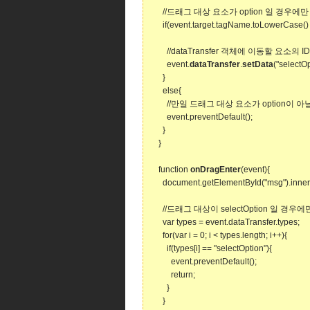
//드래그 대상 요소가 option 일 경우에
if(event.target.tagName.toLowerCase() =
//dataTransfer 객체에 이동할 요소의 ID
event.
dataTransfer
.
setData
("selectOp
}
else{
//만일 드래그 대상 요소가 option이 아
event.preventDefault();
}
}
function
onDragEnter
(event){
document.getElementById("msg").inner
//드래그 대상이 selectOption 일 경
var types = event.dataTransfer.types;
for(var i = 0; i < types.length; i++){
if(types[i] == "selectOption"){
event.preventDefault();
return;
}
}