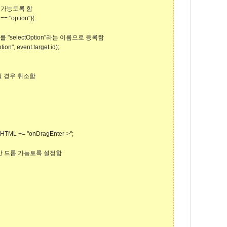
만 가능토록 함
= "option"){
를 "selectOption"라는 이름으로 등록함
tion", event.target.id);
닐 경우 취소함
HTML += "onDragEnter->";
우에만 드롭 가능토록 설정함