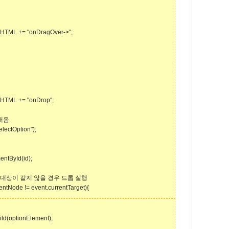
HTML += "onDragOver->";
rHTML += "onDrop";
꺼내옴
electOption");
ntById(id);
대상이 같지 않을 경우 드롭 실행
tNode != event.currentTarget){
d(optionElement);