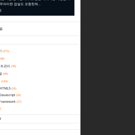
 무의미한 잡설도 포함한채...
명
필
기
(375)
109)
젝트관리
(39)
발
(46)
일
(144)
HTML5
(59)
Javascript
(56)
Framework
(37)
)
T