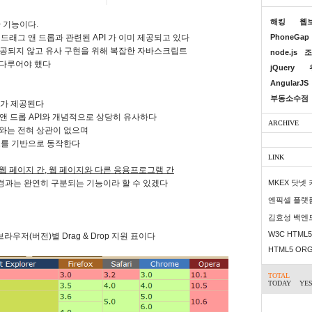
해킹
웹
 기능이다.
래그 앤 드롭과 관련된 API 가 이미 제공되고 있다
PhoneGap
제공되지 않고 유사 구현을 위해 복잡한 자바스크립트
node.js
조
 다루어야 했다
jQuery
AngularJS
부동소수점
I 가 제공된다
 앤 드롭 API와 개념적으로 상당히 유사하다
ARCHIVE
와는 전혀 상관이 없으며
정보를 기반으로 동작한다
LINK
웹 페이지 간, 웹 페이지와 다른 응용프로그램 간
환경과는 완연히 구분되는 기능이라 할 수 있겠다
MKEX 닷넷
엔픽셀 플랫
김효성 백엔
W3C HTML5 
우저(버전)별 Drag & Drop 지원 표이다
HTML5 OR
TOTAL
TODAY
YE