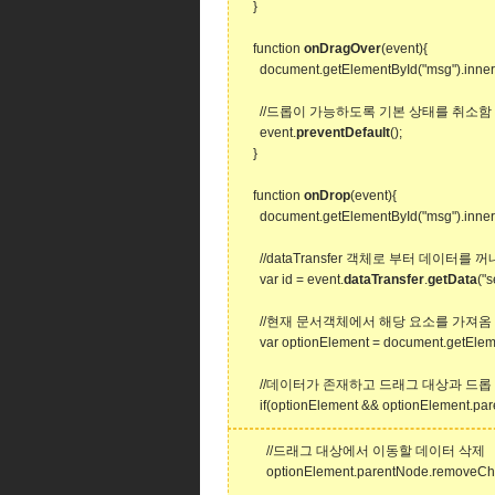
}
function
onDragOver
(event){
document.getElementById("msg").inner
//드롭이 가능하도록 기본 상태를 취소함
event.
preventDefault
();
}
function
onDrop
(event){
document.getElementById("msg").inne
//dataTransfer 객체로 부터 데이터를 
var id = event.
dataTransfer
.
getData
("s
//현재 문서객체에서 해당 요소를 가져옴
var optionElement = document.getEleme
//데이터가 존재하고 드래그 대상과 드롭 
if(optionElement && optionElement.paren
//드래그 대상에서 이동할 데이터 삭제
optionElement.parentNode.removeChil