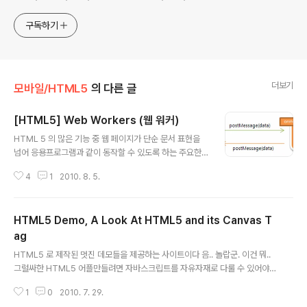
학, 프로젝트 관리 등 주로 하는 일에 관계되거나 관심있는 기
술 분야를 위주로 글을 채워나갈 예정입니다. 간혹 무의미한
구독하기
잡설도 포함한채...
더보기
모바일/HTML5
의 다른 글
[HTML5] Web Workers (웹 워커)
글 내용
HTML 5 의 많은 기능 중 웹 페이지가 단순 문서 표현을
넘어 응용프로그램과 같이 동작할 수 있도록 하는 주요한
기능 중 하나가 바로 Web Workders 이다 요즘 웬만한
4
1
2010. 8. 5.
응용프로그램들은 멀티 프로세스, 멀티 쓰레드를 구현하고
있다 웹 페이지도 이러한 멀티 쓰레드 구현이 가능하게 된
것이다 그간 웹 페이지는 단일 쓰레드 모드에서 수행될 수
HTML5 Demo, A Look At HTML5 and its Canvas T
밖에 없었다 만일 값을 반환하기까지 작업이 오래 걸리는
스크립트를 수행한다면 다른 UI 작업을 스크립트 작업이
ag
글 내용
종료될 때 까지 대기해야만 했다 그러나 HTML 5 에는 W
HTML5 로 제작된 멋진 데모들을 제공하는 사이트이다 음.. 놀랍군. 이건 뭐..
eb Worker 라는 스펙을 추가 했으며 브라우저에서는 이
그럴싸한 HTML5 어플만들려면 자바스크립트를 자유자재로 다룰 수 있어야
스펙을 기반으로 멀티 쓰레드 구동이 가능하도록 브라우저
겠구만!! http://www.aplossystems.co.uk/articles/look_at_html_5_c
를 설계하기에 이르렀다 롱~타임(Long~ Time) 작업은
1
0
2010. 7. 29.
anvas/ 자바스크립트의 영역이 이렇게 커질(?)줄 몰랐다. 아오~ 우리 프로젝
워커에게 맡기기 이..