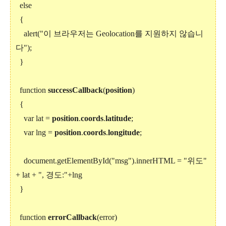
else
{
alert("이 브라우저는 Geolocation를 지원하지 않습니
다");
}
function
successCallback
(
position
)
{
var lat =
position
.
coords
.
latitude
;
var lng =
position
.
coords
.
longitude
;
document.getElementById("msg").innerHTML = "위도"
+ lat + ", 경도:"+lng
}
function
errorCallback
(error)